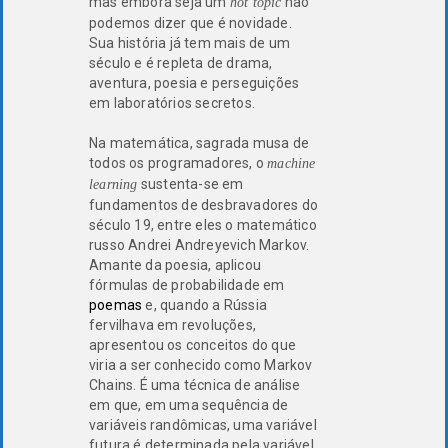
mas embora seja um
não
hot topic
podemos dizer que é novidade.
Sua história já tem mais de um
século e é repleta de drama,
aventura, poesia e perseguições
em laboratórios secretos.
Na matemática, sagrada musa de
todos os programadores, o
machine
sustenta-se em
learning
fundamentos de desbravadores do
século 19, entre eles o matemático
russo Andrei Andreyevich Markov.
Amante da poesia, aplicou
fórmulas de probabilidade em
poemas
e, quando a Rússia
fervilhava em revoluções,
apresentou os conceitos do que
viria a ser conhecido como Markov
Chains. É uma técnica de análise
em que, em uma sequência de
variáveis randômicas, uma variável
futura é determinada pela variável