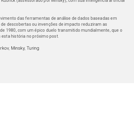
y Kubrick (assessorado por Minsky), com sua inteligência artificial
volvimento das ferramentas de análise de dados baseadas em
nto de descobertas ou invenções de impacto reduziram as
 de 1980, com um épico duelo transmitido mundialmente, que o
esta história no próximo post.
rkov
,
Minsky
,
Turing