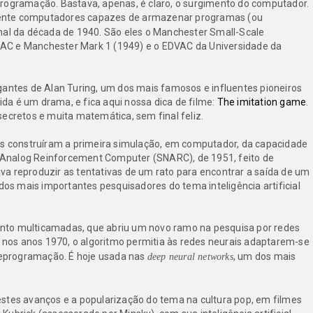
programação. Bastava, apenas, é claro, o surgimento do computador.
mente computadores capazes de armazenar programas (ou
nal da década de 1940. São eles o Manchester Small-Scale
AC e Manchester Mark 1 (1949) e o EDVAC da Universidade da
gantes de Alan Turing, um dos mais famosos e influentes pioneiros
vida é um drama, e fica aqui nossa dica de filme:
The imitation game
.
secretos e muita matemática, sem final feliz.
 construíram a primeira simulação, em computador, da capacidade
Analog Reinforcement Computer (SNARC), de 1951, feito de
a reproduzir as tentativas de um rato para encontrar a saída de um
 dos mais importantes pesquisadores do tema inteligência artificial
nto multicamadas, que abriu um novo ramo na pesquisa por redes
o nos anos 1970, o algoritmo permitia às redes neurais adaptarem-se
 reprogramação. É hoje usada nas
, um dos mais
deep neural networks
stes avanços e a popularização do tema na cultura pop, em filmes