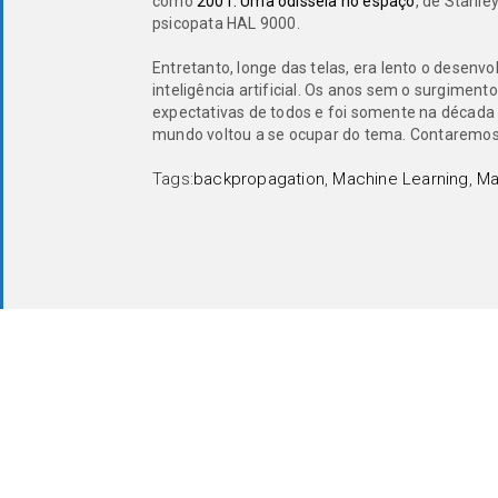
como
2001: Uma odisseia no espaço
, de Stanle
psicopata HAL 9000.
Entretanto, longe das telas, era lento o desen
inteligência artificial. Os anos sem o surgime
expectativas de todos e foi somente na década
mundo voltou a se ocupar do tema. Contaremos 
Tags:
backpropagation
,
Machine Learning
,
Ma