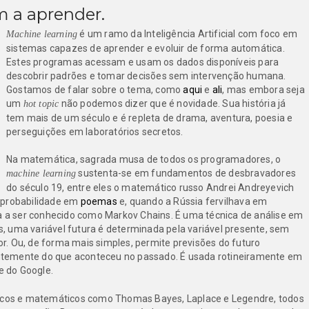
 a aprender.
é um ramo da Inteligência Artificial com foco em
Machine learning
sistemas capazes de aprender e evoluir de forma automática.
Estes programas acessam e usam os dados disponíveis para
descobrir padrões e tomar decisões sem intervenção humana.
Gostamos de falar sobre o tema, como
aqui
e
ali
, mas embora seja
um
não podemos dizer que é novidade. Sua história já
hot topic
tem mais de um século e é repleta de drama, aventura, poesia e
perseguições em laboratórios secretos.
Na matemática, sagrada musa de todos os programadores, o
sustenta-se em fundamentos de desbravadores
machine learning
do século 19, entre eles o matemático russo Andrei Andreyevich
 probabilidade em
poemas
e, quando a Rússia fervilhava em
ia a ser conhecido como Markov Chains. É uma técnica de análise em
, uma variável futura é determinada pela variável presente, sem
. Ou, de forma mais simples, permite previsões do futuro
temente do que aconteceu no passado. É usada rotineiramente em
e do Google.
ticos e matemáticos como Thomas Bayes, Laplace e Legendre, todos