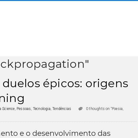
ackpropagation"
 duelos épicos: origens
ning
a Science
,
Pessoas
,
Tecnologia
,
Tendências
0 thoughts on “Poesia,
mento e o desenvolvimento das