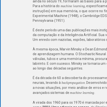
ainda no século 19, formaram as bases para a 
Para a história do
, especifica
machine learning
instruções) em sua memória, o que ocorre no fi
Experimental Machine (1948), o Cambridge EDS
Pennsylvania (1951).
É deste período uma das publicações mais insti
da computação e da Inteligência Artificial. Sua 
Um enredo com nazistas, espiões, laboratórios 
À mesma época, Marvin Minsky e Dean Edmonds
de aprendizagem humana. O Stochastic Neural 
válvulas, tubos e uma memória mínima, procurav
labirinto. E com sucesso. Minsky se tornaria um
ao longo das décadas seguintes.
É da década de 60 a descoberta do processame
neurais, levando à
. Desenvolvid
backpropagation
a novas situações, por meio análise de erros e
avançados sistemas de
.
machine learning
A virada dos 1960 para os 1970 é marcada por e