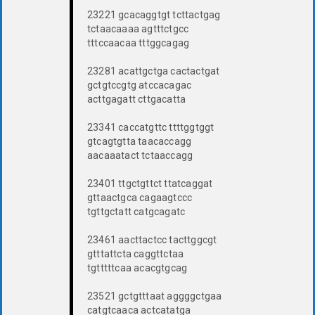
23221 gcacaggtgt tcttactgag
tctaacaaaa agtttctgcc
tttccaacaa tttggcagag
23281 acattgctga cactactgat
gctgtccgtg atccacagac
acttgagatt cttgacatta
23341 caccatgttc ttttggtggt
gtcagtgtta taacaccagg
aacaaatact tctaaccagg
23401 ttgctgttct ttatcaggat
gttaactgca cagaagtccc
tgttgctatt catgcagatc
23461 aacttactcc tacttggcgt
gtttattcta caggttctaa
tgtttttcaa acacgtgcag
23521 gctgtttaat aggggctgaa
catgtcaaca actcatatga