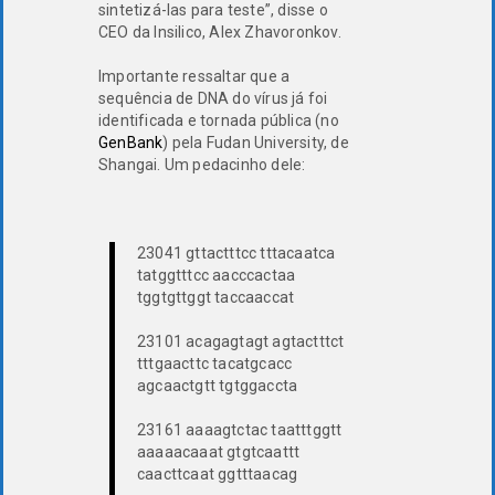
sintetizá-las para teste”, disse o
CEO da Insilico, Alex Zhavoronkov.
Importante ressaltar que a
sequência de DNA do vírus já foi
identificada e tornada pública (no
GenBank
) pela Fudan University, de
Shangai. Um pedacinho dele:
23041 gttactttcc tttacaatca
tatggtttcc aacccactaa
tggtgttggt taccaaccat
23101 acagagtagt agtactttct
tttgaacttc tacatgcacc
agcaactgtt tgtggaccta
23161 aaaagtctac taatttggtt
aaaaacaaat gtgtcaattt
caacttcaat ggtttaacag