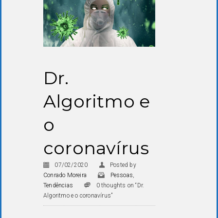
Dr.
Algoritmo e
o
coronavírus
07/02/2020
Posted by
Conrado Moreira
Pessoas
,
Tendências
0 thoughts on “Dr.
Algoritmo e o coronavírus”