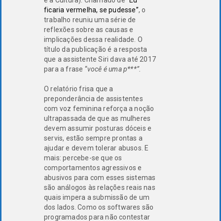
e a Cultura). Chamado de
“Eu
ficaria vermelha, se pudesse”
, o
trabalho reuniu uma série de
reflexões sobre as causas e
implicações dessa realidade. O
título da publicação é a resposta
que a assistente Siri dava até 2017
para a frase “
você é uma p***”.
O relatório frisa que a
preponderância de assistentes
com voz feminina reforça a noção
ultrapassada de que as mulheres
devem assumir posturas dóceis e
servis, estão sempre prontas a
ajudar e devem tolerar abusos. E
mais: percebe-se que os
comportamentos agressivos e
abusivos para com esses sistemas
são análogos às relações reais nas
quais impera a submissão de um
dos lados. Como os softwares são
programados para não contestar