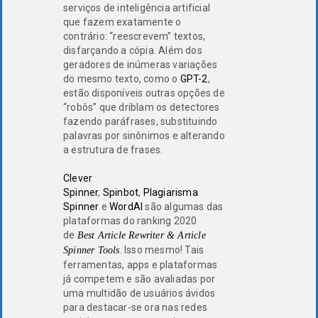
serviços de inteligência artificial
que fazem exatamente o
contrário: “reescrevem” textos,
disfarçando a cópia. Além dos
geradores de inúmeras variações
do mesmo texto, como o
GPT-2
,
estão disponíveis outras opções de
“robôs” que driblam os detectores
fazendo paráfrases, substituindo
palavras por sinônimos e alterando
a estrutura de frases.
Clever
Spinner
,
Spinbot
,
Plagiarisma
Spinner
e
WordAI
são algumas das
plataformas do ranking 2020
de
Best Article Rewriter & Article
. Isso mesmo! Tais
Spinner Tools
ferramentas, apps e plataformas
já competem e são avaliadas por
uma multidão de usuários ávidos
para destacar-se ora nas redes