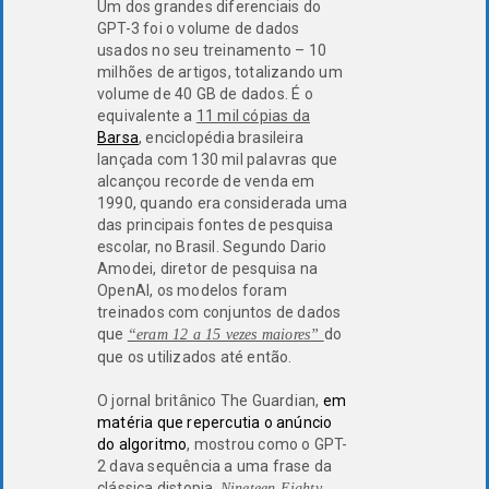
Um dos grandes diferenciais do
GPT-3 foi o volume de dados
usados no seu treinamento – 10
milhões de artigos, totalizando um
volume de 40 GB de dados. É o
equivalente a
11 mil cópias da
Barsa
, enciclopédia brasileira
lançada com 130 mil palavras que
alcançou recorde de venda em
1990, quando era considerada uma
das principais fontes de pesquisa
escolar, no Brasil. Segundo Dario
Amodei, diretor de pesquisa na
OpenAI, os modelos foram
treinados com conjuntos de dados
que
do
“eram 12 a 15 vezes maiores”
que os utilizados até então.
O jornal britânico The Guardian,
em
matéria que repercutia o anúncio
do algoritmo
, mostrou como o GPT-
2 dava sequência a uma frase da
clássica distopia,
Nineteen Eighty-