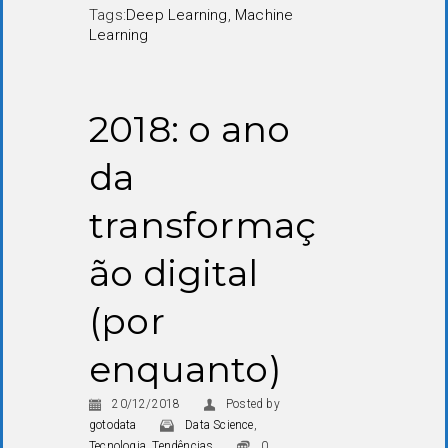
Tags:
Deep Learning
,
Machine
Learning
2018: o ano
da
transformaç
ão digital
(por
enquanto)
20/12/2018
Posted by
gotodata
Data Science
,
Tecnologia
,
Tendências
0