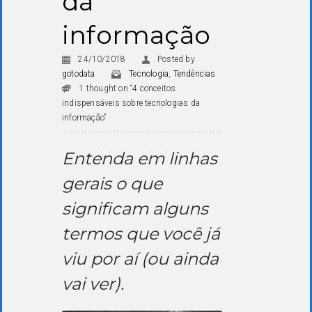
da
informação
24/10/2018
Posted by
gotodata
Tecnologia
,
Tendências
1 thought on “4 conceitos
indispensáveis sobre tecnologias da
informação”
Entenda em linhas
gerais o que
significam alguns
termos que você já
viu por aí (ou ainda
vai ver).