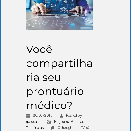
Você
compartilha
ria seu
prontuário
médico?
30/09/2019
Posted by
gotodata
Negócios
,
Pessoas
,
Tendências
0 thoughts on “Você