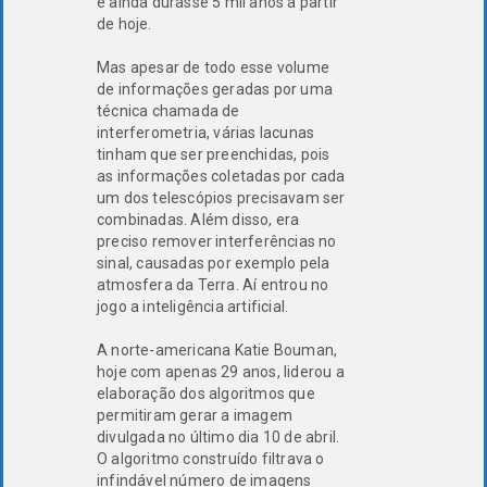
e ainda durasse 5 mil anos a partir
de hoje.
Mas apesar de todo esse volume
de informações geradas por uma
técnica chamada de
interferometria, várias lacunas
tinham que ser preenchidas, pois
as informações coletadas por cada
um dos telescópios precisavam ser
combinadas. Além disso, era
preciso remover interferências no
sinal, causadas por exemplo pela
atmosfera da Terra. Aí entrou no
jogo a inteligência artificial.
A norte-americana Katie Bouman,
hoje com apenas 29 anos, liderou a
elaboração dos algoritmos que
permitiram gerar a imagem
divulgada no último dia 10 de abril.
O algoritmo construído filtrava o
infindável número de imagens