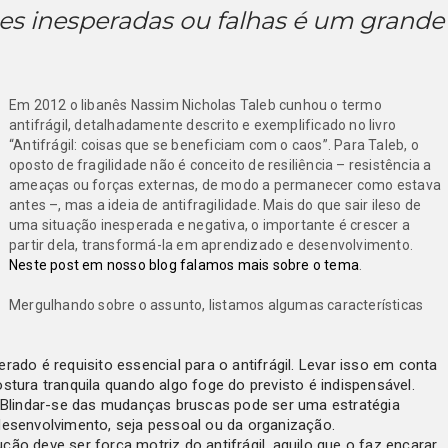
ções inesperadas ou falhas é um grande
Em 2012 o libanês Nassim Nicholas Taleb cunhou o termo
antifrágil, detalhadamente descrito e exemplificado no livro
“Antifrágil: coisas que se beneficiam com o caos”. Para Taleb, o
oposto de fragilidade não é conceito de resiliência – resistência a
ameaças ou forças externas, de modo a permanecer como estava
antes –, mas a ideia de antifragilidade. Mais do que sair ileso de
uma situação inesperada e negativa, o importante é crescer a
partir dela, transformá-la em aprendizado e desenvolvimento.
Neste post em nosso blog falamos mais sobre o tema
.
Mergulhando sobre o assunto, listamos algumas características
rado é requisito essencial para o antifrágil. Levar isso em conta
tura tranquila quando algo foge do previsto é indispensável.
o. Blindar-se das mudanças bruscas pode ser uma estratégia
esenvolvimento, seja pessoal ou da organização.
ção deve ser força motriz do antifrágil, aquilo que o faz encarar