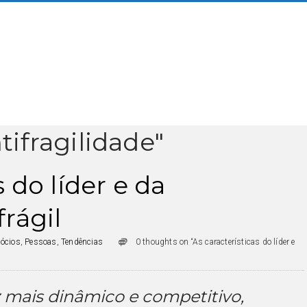
tifragilidade"
 do líder e da
rágil
ócios
,
Pessoas
,
Tendências
0 thoughts on “As características do líder e
mais dinâmico e competitivo,