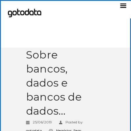
Sobre
bancos,
dados e
bancos de
dados…
25/06/2019
Posted by
gotodata
Negócios
,
Sem