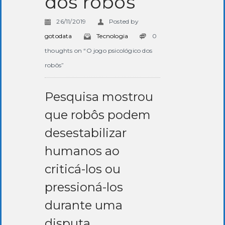
dos robôs
26/11/2019
Posted by
gotodata
Tecnologia
0
thoughts on “O jogo psicológico dos
robôs”
Pesquisa mostrou
que robôs podem
desestabilizar
humanos ao
criticá-los ou
pressioná-los
durante uma
disputa.