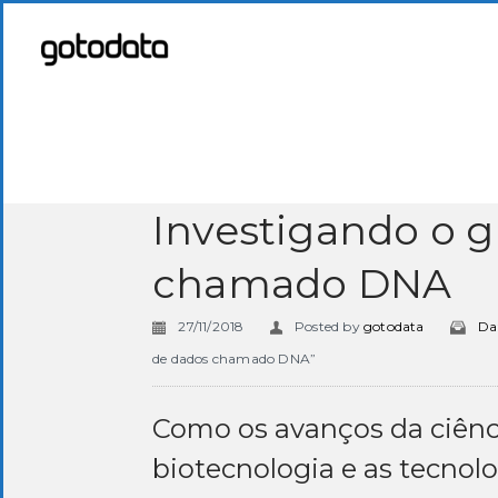
Investigando o 
chamado DNA
27/11/2018
Posted by
gotodata
Da
de dados chamado DNA”
Como os avanços da ciênci
biotecnologia e as tecnol