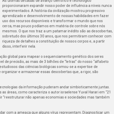
As últimas décadas de avanço científico e tecnológico
proporcionaram expandir nosso poder de influência a níveis nunca
experimentados. A história da civilização mostrou progressivo
aprendizado e desenvolvimento de nossas habilidades em fazer
uso dos recursos disponíveis e transformar o mundo que nos
cerca, mas pouco podíamos em matéria de controle sobre nós
mesmos. O que nos traz a um patamar inédito são as descobertas,
sobretudo dos últimos 30 anos, que nos permitiram conhecer com
riqueza de detalhes a constituição de nossos corpos e, a partir
disso, interferir nela.
ração global para mapear o sequenciamento genético dos seres
 de precisão, as mais de 3 bilhões de “letras” do nosso “alfabeto
 estudiosos das ciências biológicas somou-se a expertise de
de organizar e armazenar essas descobertas que, a rigor, são
 tecnologias da informação puderam andar simbioticamente juntas.
as áreas, como caracteriza o autor israelense Yuval Harari em “21
mitir “reestruturar não apenas economias e sociedades mas também
 lidar com a ameaça que alguns vírus representam. Diagnosticar um