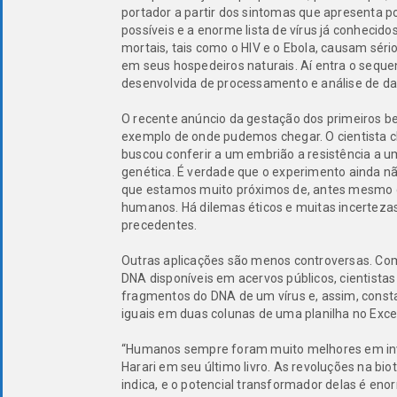
portador a partir dos sintomas que apresenta 
possíveis e a enorme lista de vírus já conhecid
mortais, tais como o HIV e o Ebola, causam s
em seus hospedeiros naturais. Aí entra o seque
desenvolvida de processamento e análise de da
O recente anúncio da gestação dos primeiros b
exemplo de onde pudemos chegar. O cientista ch
buscou conferir a um embrião a resistência a u
genética. É verdade que o experimento ainda não
que estamos muito próximos de, antes mesmo do
humanos. Há dilemas éticos e muitas incertez
precedentes.
Outras aplicações são menos controversas. Com
DNA disponíveis em acervos públicos, cientista
fragmentos do DNA de um vírus e, assim, const
iguais em duas colunas de uma planilha no Excel
“Humanos sempre foram muito melhores em inv
Harari em seu último livro. As revoluções na bi
indica, e o potencial transformador delas é eno