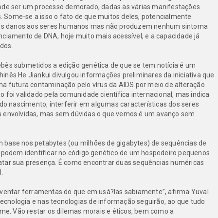
pode ser um processo demorado, dadas as várias manifestações
os. Some-se a isso o fato de que muitos deles, potencialmente
érios danos aos seres humanos mas não produzem nenhum sintoma
nciamento de DNA, hoje muito mais acessível, e a capacidade já
dos.
ebês submetidos a edição genética de que se tem notícia é um
inês He Jiankui divulgou informações preliminares da iniciativa que
ma futura contaminação pelo vírus da AIDS por meio de alteração
 foi validado pela comunidade científica internacional, mas indica
 nascimento, interferir em algumas características dos seres
as envolvidas, mas sem dúvidas o que vemos é um avanço sem
 base nos petabytes (ou milhões de gigabytes) de sequências de
s podem identificar no código genético de um hospedeiro pequenos
atar sua presença. É como encontrar duas sequências numéricas
.
entar ferramentas do que em usá?las sabiamente”, afirma Yuval
otecnologia e nas tecnologias de informação seguirão, ao que tudo
rme. Vão restar os dilemas morais e éticos, bem como a