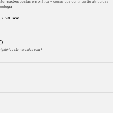
sformações postas em prática – coisas que continuarão atribuídas
cnologia.
i
,
Yuval Harari
o
igatórios são marcados com
*