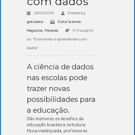
com dados
26/09/2019
Posted by
gotodata
Data Science
,
Negócios
,
Pessoas
0 thoughts
on “Ensinando e aprendendo com
dados”
A ciência de dados
nas escolas pode
trazer novas
possibilidades para
a educação.
São inúmeros os desafios da
educação brasileira: estrutura
física inadequada, professores