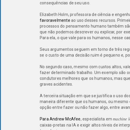
consequências de seu uso.
Elizabeth Holm, professora de ciência e engenh
favoravelmente
ao uso desses recursos. Primeir
processos do pensamento humano também são 
que não podemos descrever ou explicar, por exe
Para ela, o que vale para os humanos, nesse c
Seus argumentos seguem em torno de três regras
se o custo de uma decisão ruim é pequeno e, por
No segundo caso, mesmo com custos altos, vale
fazer determinado trabalho. Um exemplo são os
condutores melhores que os humanos, mas que 
graves acidentes.
A terceira situação em que se justifica o uso do
maneira diferente que os humanos, ou mesmo c
opção entre fazer ou não fazer algo, entre ava
Para Andrew McAfee
, especialista em
machine l
caixas-pretas na IA e exigir altos níveis de int