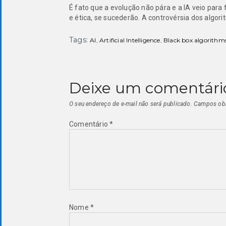
É fato que a evolução não pára e a IA veio par
e ética, se sucederão. A controvérsia dos algor
Tags:
AI
,
Artificial Intelligence
,
Black box algorithm
Deixe um comentári
O seu endereço de e-mail não será publicado.
Campos obr
Comentário
*
Nome
*