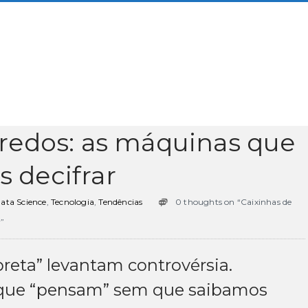
gredos: as máquinas que
 decifrar
ata Science
,
Tecnologia
,
Tendências
0 thoughts on “Caixinhas de
”
preta” levantam controvérsia.
que “pensam” sem que saibamos