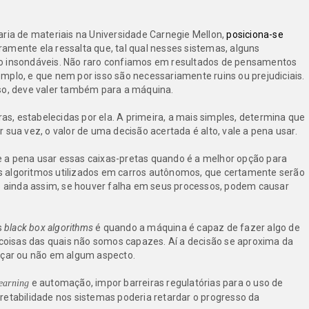
aria de materiais na Universidade Carnegie Mellon,
posiciona-se
amente ela ressalta que, tal qual nesses sistemas, alguns
insondáveis. Não raro confiamos em resultados de pensamentos
mplo, e que nem por isso são necessariamente ruins ou prejudiciais.
aso, deve valer também para a máquina.
, estabelecidas por ela. A primeira, a mais simples, determina que
 sua vez, o valor de uma decisão acertada é alto, vale a pena usar.
 a pena usar essas caixas-pretas quando é a melhor opção para
 algoritmos utilizados em carros autônomos, que certamente serão
ainda assim, se houver falha em seus processos, podem causar
s
black box algorithms
é quando a máquina é capaz de fazer algo de
oisas das quais não somos capazes. Aí a decisão se aproxima da
nçar ou não em algum aspecto.
e automação, impor barreiras regulatórias para o uso de
earning
erpretabilidade nos sistemas poderia retardar o progresso da