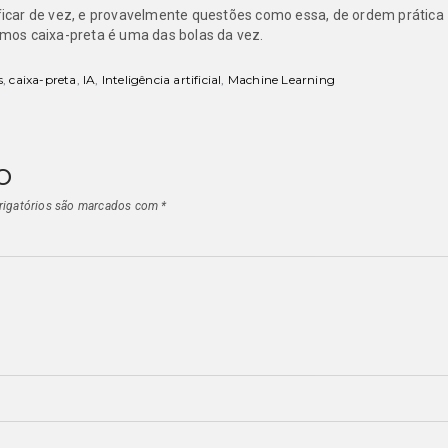
a ficar de vez, e provavelmente questões como essa, de ordem prática
itmos caixa-preta é uma das bolas da vez.
s
,
caixa-preta
,
IA
,
Inteligência artificial
,
Machine Learning
o
igatórios são marcados com
*