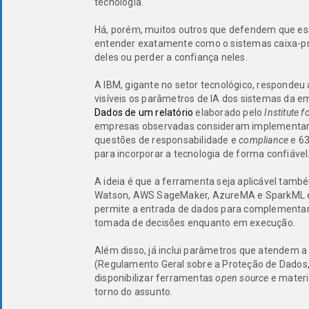
tecnologia.
Há, porém, muitos outros que defendem que esse
entender exatamente como o sistemas caixa-pret
deles ou perder a confiança neles.
A IBM, gigante no setor tecnológico, respondeu
visíveis os parâmetros de IA dos sistemas da 
Dados de um relatório
elaborado pelo
Institute 
empresas observadas consideram implementar I
questões de responsabilidade e
compliance
e 63
para incorporar a tecnologia de forma confiável
A ideia é que a ferramenta seja aplicável tamb
Watson, AWS SageMaker, AzureMA e SparkML e s
permite a entrada de dados para complementar 
tomada de decisões enquanto em execução.
Além disso, já inclui parâmetros que atendem 
(Regulamento Geral sobre a Proteção de Dados
disponibilizar ferramentas
open source
e mater
torno do assunto.