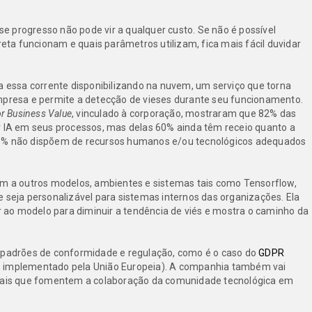
 progresso não pode vir a qualquer custo. Se não é possível
a funcionam e quais parâmetros utilizam, fica mais fácil duvidar
 a essa corrente disponibilizando na nuvem, um serviço que torna
empresa e permite a detecção de vieses durante seu funcionamento.
for Business Value
, vinculado à corporação, mostraram que 82% das
A em seus processos, mas delas 60% ainda têm receio quanto a
% não dispõem de recursos humanos e/ou tecnológicos adequados
.
ém a outros modelos, ambientes e sistemas tais como Tensorflow,
eja personalizável para sistemas internos das organizações. Ela
ao modelo para diminuir a tendência de viés e mostra o caminho da
a padrões de conformidade e regulação, como é o caso do
GDPR
, implementado pela União Europeia). A companhia também vai
iais que fomentem a colaboração da comunidade tecnológica em