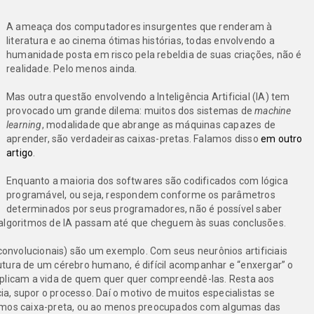
A ameaça dos computadores insurgentes que renderam à
literatura e ao cinema ótimas histórias, todas envolvendo a
humanidade posta em risco pela rebeldia de suas criações, não é
realidade. Pelo menos ainda.
Mas outra questão envolvendo a Inteligência Artificial (IA) tem
provocado um grande dilema: muitos dos sistemas de
machine
learning
, modalidade que abrange as máquinas capazes de
aprender, são verdadeiras caixas-pretas. Falamos disso
em outro
artigo
.
Enquanto a maioria dos softwares são codificados com lógica
programável, ou seja, respondem conforme os parâmetros
determinados por seus programadores, não é possível saber
 algoritmos de IA passam até que cheguem às suas conclusões.
convolucionais) são um exemplo. Com seus neurônios artificiais
tura de um cérebro humano, é difícil acompanhar e “enxergar” o
mplicam a vida de quem quer quer compreendê-las. Resta aos
cia, supor o processo. Daí o motivo de muitos especialistas se
itmos caixa-preta, ou ao menos preocupados com algumas das