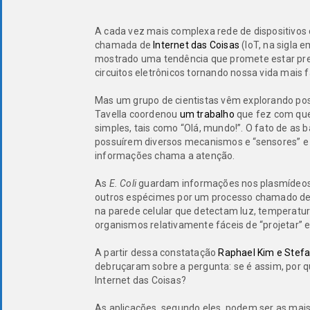
A cada vez mais complexa rede de dispositivo
chamada de
Internet das Coisas
(IoT, na sigla e
mostrado uma tendência que promete estar pre
circuitos eletrônicos tornando nossa vida mais fá
Mas um grupo de cientistas vêm explorando pos
Tavella coordenou
um trabalho
que fez com que
simples, tais como “Olá, mundo!”. O fato de as
possuírem diversos mecanismos e “sensores” 
informações chama a atenção.
As
E. Coli
guardam informações nos plasmídeos, 
outros espécimes por um processo chamado de
na parede celular que detectam luz, temperatur
organismos relativamente fáceis de “projetar” 
A partir dessa constatação
Raphael Kim e Stefa
debruçaram sobre a pergunta: se é assim, por q
Internet das Coisas?
As aplicações, segundo eles, podem ser as mai