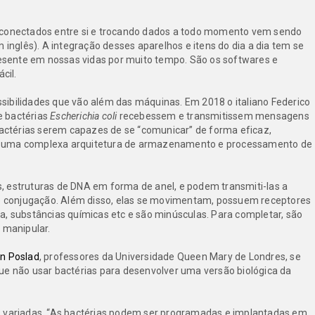
s conectados entre si e trocando dados a todo momento vem sendo
m inglês). A integração desses aparelhos e itens do dia a dia tem se
sente em nossas vidas por muito tempo. São os softwares e
cil.
sibilidades que vão além das máquinas. Em 2018 o italiano Federico
 bactérias
Escherichia coli
recebessem e transmitissem mensagens
 bactérias serem capazes de se “comunicar” de forma eficaz,
e uma complexa arquitetura de armazenamento e processamento de
estruturas de DNA em forma de anel, e podem transmiti-las a
 conjugação. Além disso, elas se movimentam, possuem receptores
a, substâncias químicas etc e são minúsculas. Para completar, são
e manipular.
n Poslad
, professores da Universidade Queen Mary de Londres, se
ue não usar bactérias para desenvolver uma versão biológica da
s variadas. “As bactérias podem ser programadas e implantadas em